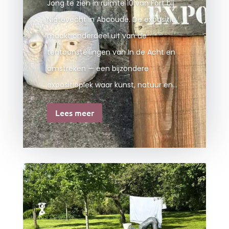
Jong te zien in ruimte 10 van Fort bij
Nigtevecht in Abcoude. De expositie
maakt onderdeel uit van de
tentoonstellingen van In de Acht en
omstreken — een bijzondere
expositieplek waar kunst, natuur en...
Lees meer